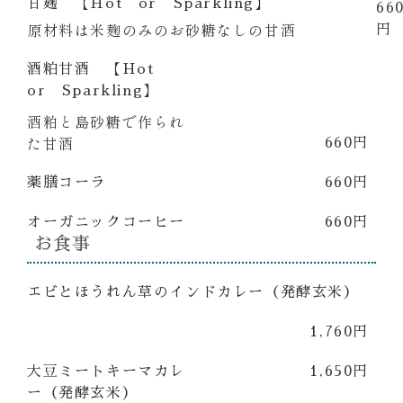
甘麹 【Hot or Sparkling】
66
原材料は米麹のみのお砂糖なしの甘酒
円
酒粕甘酒 【Hot
or Sparkling】
酒粕と島砂糖で作られ
た甘酒
660円
薬膳コーラ
660円
オーガニックコーヒー
660円
お食事
エビとほうれん草のインドカレー（発酵玄米）
1,760円
大豆ミートキーマカレ
1,650円
ー（発酵玄米）